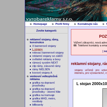
Homepage
Profil firmy
Kontaktujte nás
Zvolte kategorii:
POZO
reklamní stojany, rámy,
konstrukce
Vážení zákazníci, nová adre
00
. Telefonní kontakty a emai
X bannerové stojany
L stojany
[
no
rolovací bannerové stojany
reklamní stojany se zátěží
světelné reklamy a boxy
rámový systém NEXT
reklamní stojany, rá
clip rámy, zásuvné rámy
rámy NIELSEN
stojany určené pro univ
kovové stojany A
interieru, pro výstavnictví,
venkovní velkoplošná
reklama
grafika na dopravní
L stojan 2000x
prostředky
grafika na dopravní
prostředky - okenní fólie
grafika na tramvaje
grafika MHD, metro,
vestibuly
billboardy