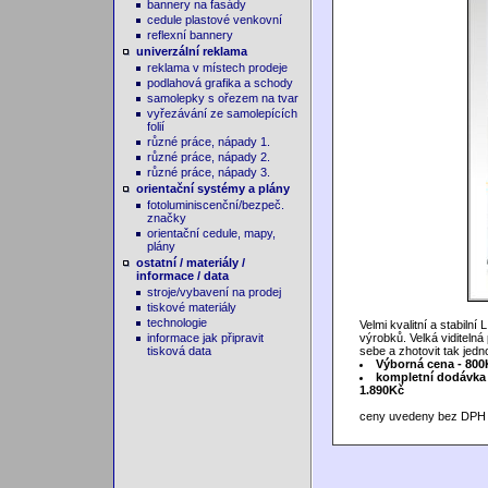
bannery na fasády
cedule plastové venkovní
reflexní bannery
univerzální reklama
reklama v místech prodeje
podlahová grafika a schody
samolepky s ořezem na tvar
vyřezávání ze samolepících
folií
různé práce, nápady 1.
různé práce, nápady 2.
různé práce, nápady 3.
orientační systémy a plány
fotoluminiscenční/bezpeč.
značky
orientační cedule, mapy,
plány
ostatní / materiály /
informace / data
stroje/vybavení na prodej
tiskové materiály
technologie
Velmi kvalitní a stabilní
informace jak připravit
výrobků. Velká viditeln
tisková data
sebe a zhotovit tak jed
Výborná cena - 800
kompletní dodávka 
1.890Kč
ceny uvedeny bez DPH