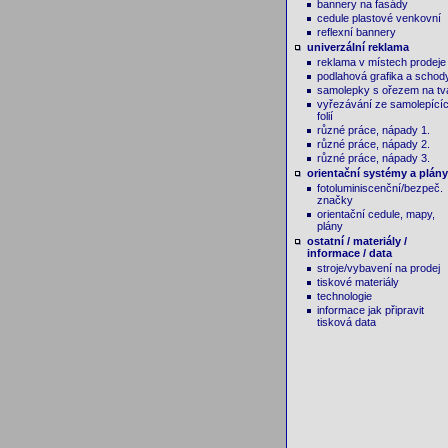
bannery na fasády
cedule plastové venkovní
reflexní bannery
univerzální reklama
reklama v místech prodeje
podlahová grafika a schod
samolepky s ořezem na tv
vyřezávání ze samolepící
folií
různé práce, nápady 1.
různé práce, nápady 2.
různé práce, nápady 3.
orientační systémy a plány
fotoluminiscenční/bezpeč.
značky
orientační cedule, mapy,
plány
ostatní / materiály /
informace / data
stroje/vybavení na prodej
tiskové materiály
technologie
informace jak připravit
tisková data