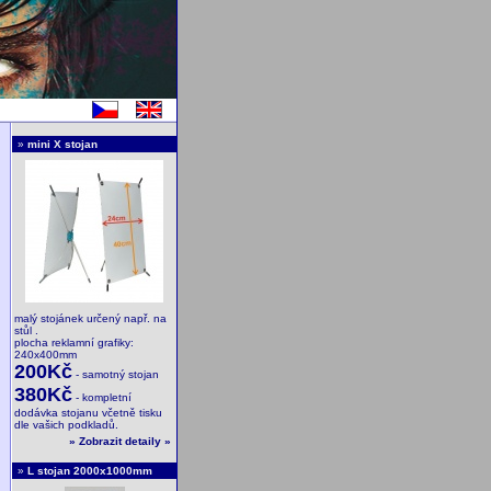
»
mini X stojan
malý stojánek určený např. na
stůl .
plocha reklamní grafiky:
240x400mm
200Kč
- samotný stojan
380Kč
- kompletní
dodávka stojanu včetně tisku
dle vašich podkladů.
»
Zobrazit detaily
»
»
L stojan 2000x1000mm