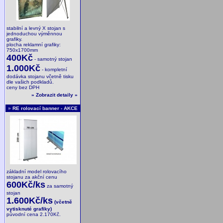
stabilní a levný X stojan s
jednoduchou výměnnou
grafiky.
plocha reklamní grafiky:
750x1700mm
400Kč
- samotný stojan
1.000Kč
- kompletní
dodávka stojanu včetně tisku
dle vašich podkladů.
ceny bez DPH
»
Zobrazit detaily
»
»
RE rolovací banner - AKCE
základní model rolovacího
stojanu za akční cenu
600Kč/ks
za samotný
stojan
1.600Kč/ks
(včetně
vytisknuté grafiky)
původní cena 2.170Kč.