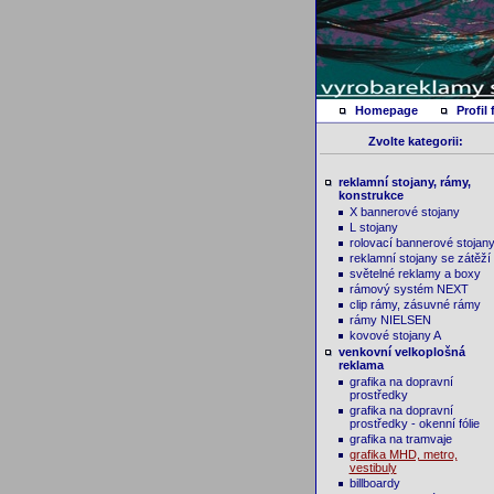
Homepage
Profil 
Zvolte kategorii:
reklamní stojany, rámy,
konstrukce
X bannerové stojany
L stojany
rolovací bannerové stojan
reklamní stojany se zátěží
světelné reklamy a boxy
rámový systém NEXT
clip rámy, zásuvné rámy
rámy NIELSEN
kovové stojany A
venkovní velkoplošná
reklama
grafika na dopravní
prostředky
grafika na dopravní
prostředky - okenní fólie
grafika na tramvaje
grafika MHD, metro,
vestibuly
billboardy