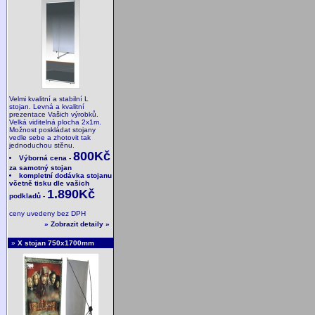
Velmi kvalitní a stabilní L
stojan. Levná a kvalitní
prezentace Vašich výrobků.
Velká viditelná plocha 2x1m.
Možnost poskládat stojany
vedle sebe a zhotovit tak
jednoduchou stěnu.
800Kč
Výborná cena -
za samotný stojan
kompletní dodávka stojanu
včetně tisku dle vašich
1.890Kč
podkladů -
ceny uvedeny bez DPH
»
Zobrazit detaily
»
»
X stojan 750x1700mm