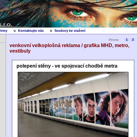
firmy
Kontaktujte nás
Soubory ke stažení
Strana:
1
2
venkovní velkoplošná reklama / grafika MHD, metro,
vestibuly
polepení stěny - ve spojovací chodbě metra
y