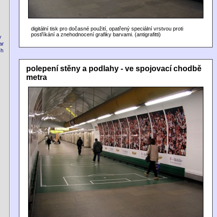
digitální tisk pro dočasné použití, opatřený speciální vrstvou proti
postříkání a znehodnocení grafiky barvami. (antigrafitti)
y
ar
ch
polepení stěny a podlahy - ve spojovací chodbě
metra