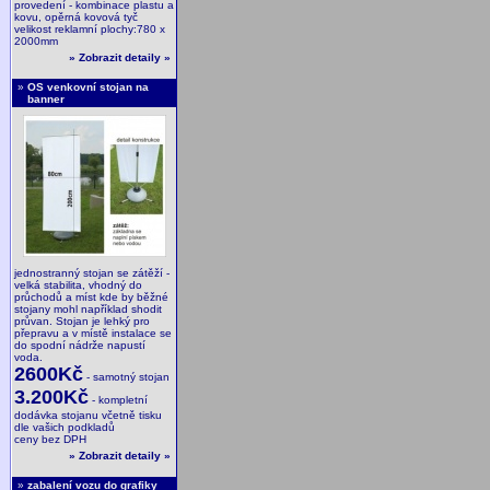
provedení - kombinace plastu a
kovu, opěrná kovová tyč
velikost reklamní plochy:780 x
2000mm
»
Zobrazit detaily
»
»
OS venkovní stojan na
banner
jednostranný stojan se zátěží -
velká stabilita, vhodný do
průchodů a míst kde by běžné
stojany mohl například shodit
průvan. Stojan je lehký pro
přepravu a v místě instalace se
do spodní nádrže napustí
voda.
2600Kč
- samotný stojan
3.200Kč
- kompletní
dodávka stojanu včetně tisku
dle vašich podkladů
ceny bez DPH
»
Zobrazit detaily
»
»
zabalení vozu do grafiky